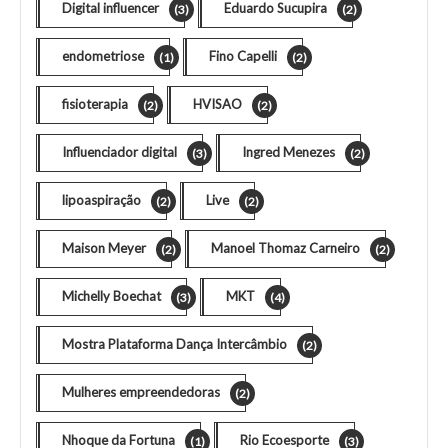
Digital influencer
Eduardo Sucupira
(3)
(2)
endometriose
Fino Capelli
(1)
(2)
fisioterapia
HVISAO
(2)
(2)
Influenciador digital
Ingred Menezes
(3)
(2)
lipoaspiração
Live
(2)
(2)
Maison Meyer
Manoel Thomaz Carneiro
(2)
(2)
Michelly Boechat
MKT
(3)
(4)
Mostra Plataforma Dança Intercâmbio
(2)
Mulheres empreendedoras
(2)
Nhoque da Fortuna
Rio Ecoesporte
(1)
(3)