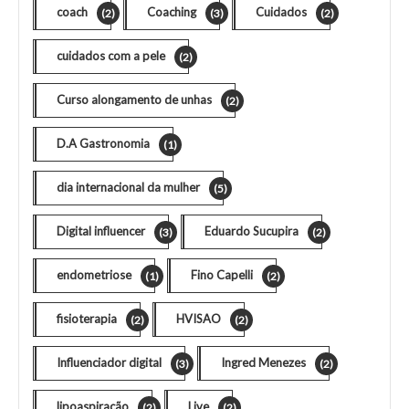
coach
Coaching
Cuidados
(2)
(3)
(2)
cuidados com a pele
(2)
Curso alongamento de unhas
(2)
D.A Gastronomia
(1)
dia internacional da mulher
(5)
Digital influencer
Eduardo Sucupira
(3)
(2)
endometriose
Fino Capelli
(1)
(2)
fisioterapia
HVISAO
(2)
(2)
Influenciador digital
Ingred Menezes
(3)
(2)
lipoaspiração
Live
(2)
(2)