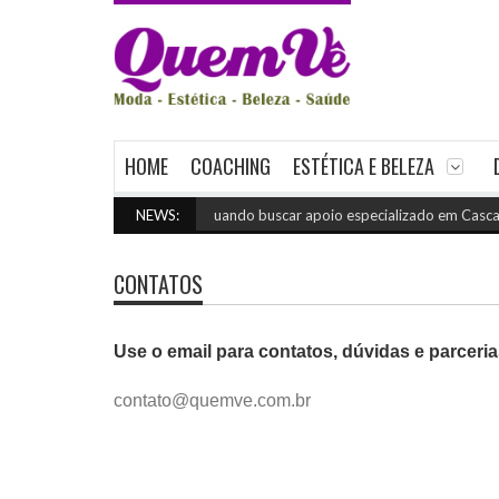
HOME
COACHING
ESTÉTICA E BELEZA
NEWS:
Quando buscar apoio especializado em Cascavel
(
CONTATOS
Use o email para contatos, dúvidas e parceria
contato@quemve.com.br