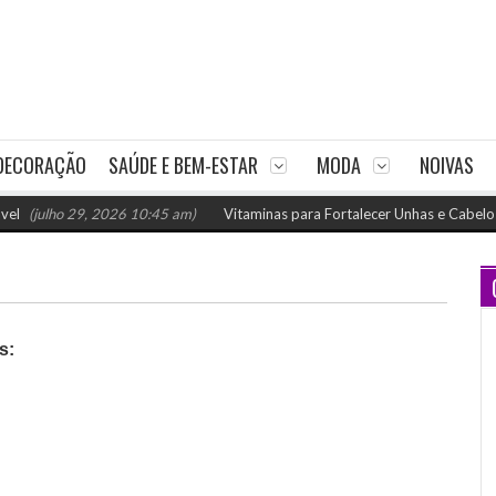
DECORAÇÃO
SAÚDE E BEM-ESTAR
MODA
NOIVAS
julho 29, 2026 10:45 am)
Vitaminas para Fortalecer Unhas e Cabelos: Com
s: