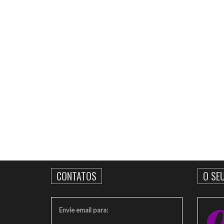
CONTATOS
O SE
Envie email para: