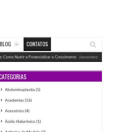
BLOG
CONTATOS
o Nutrir e Potencializar o Crescimento
(novembro 26, 2024 11:18 am)
P
CATEGORIAS
Abdominoplastia
(5)
Academias
(16)
Acessórios
(4)
Ácido Hialurônico
(1)