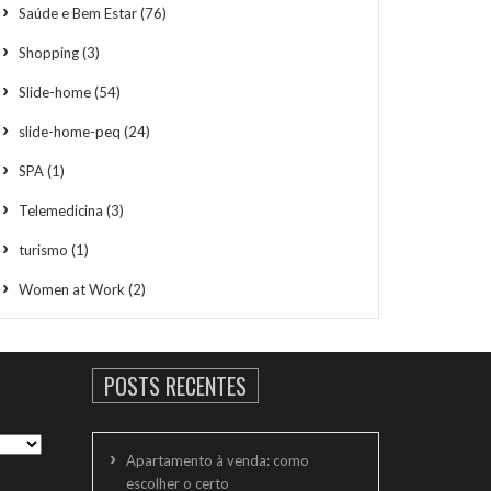
Saúde e Bem Estar
(76)
Shopping
(3)
Slide-home
(54)
slide-home-peq
(24)
SPA
(1)
Telemedicina
(3)
turismo
(1)
Women at Work
(2)
POSTS RECENTES
Apartamento à venda: como
escolher o certo