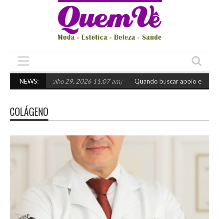
lher o certo
NEWS:
(julho 29, 2026 11:07 am)
Quando buscar apoio especializ
COLÁGENO