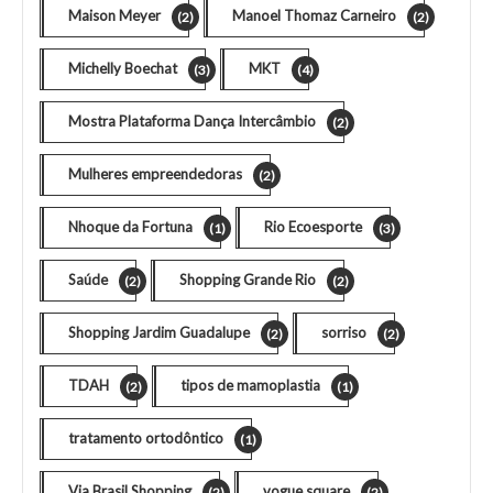
Maison Meyer
Manoel Thomaz Carneiro
(2)
(2)
Michelly Boechat
MKT
(3)
(4)
Mostra Plataforma Dança Intercâmbio
(2)
Mulheres empreendedoras
(2)
Nhoque da Fortuna
Rio Ecoesporte
(1)
(3)
Saúde
Shopping Grande Rio
(2)
(2)
Shopping Jardim Guadalupe
sorriso
(2)
(2)
TDAH
tipos de mamoplastia
(2)
(1)
tratamento ortodôntico
(1)
Via Brasil Shopping
vogue square
(2)
(2)