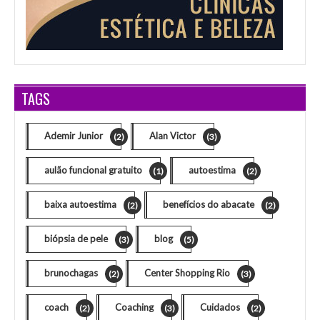
TAGS
Ademir Junior
Alan Victor
(2)
(3)
aulão funcional gratuito
autoestima
(1)
(2)
baixa autoestima
benefícios do abacate
(2)
(2)
biópsia de pele
blog
(3)
(5)
brunochagas
Center Shopping Rio
(2)
(3)
coach
Coaching
Cuidados
(2)
(3)
(2)