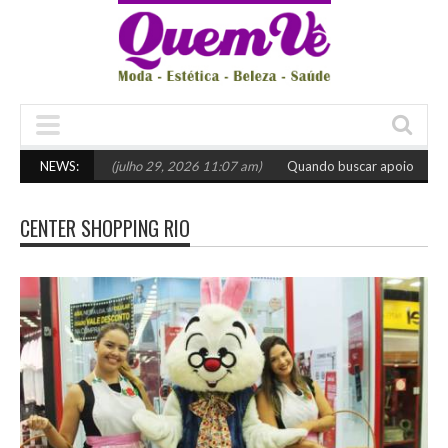
olher o certo
NEWS:
(julho 29, 2026 11:07 am)
Quando buscar apoio especiali
CENTER SHOPPING RIO