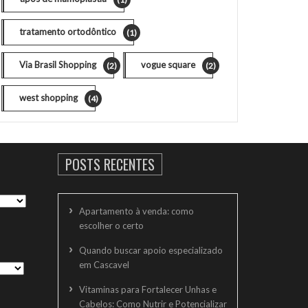
tratamento ortodôntico
(1)
Via Brasil Shopping
vogue square
(2)
(2)
west shopping
(4)
POSTS RECENTES
Apartamento à venda: como
escolher o certo
Quando buscar apoio especializado
em Cascavel
Vitaminas para Fortalecer Unhas e
Cabelos: Como Nutrir e Potencializar