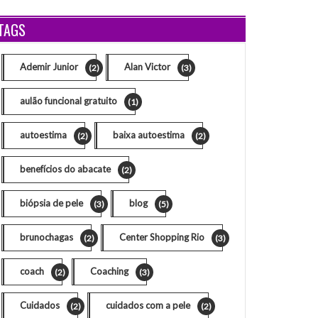
TAGS
Ademir Junior
Alan Victor
(2)
(3)
aulão funcional gratuito
(1)
autoestima
baixa autoestima
(2)
(2)
benefícios do abacate
(2)
biópsia de pele
blog
(3)
(5)
brunochagas
Center Shopping Rio
(2)
(3)
coach
Coaching
(2)
(3)
Cuidados
cuidados com a pele
(2)
(2)