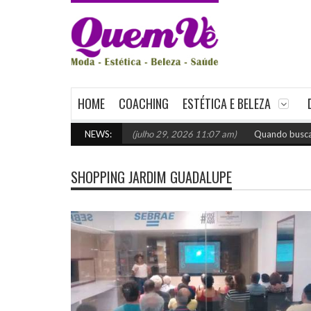
HOME
COACHING
ESTÉTICA E BELEZA
a: como escolher o certo
NEWS:
(julho 29, 2026 11:07 am)
Quando buscar apoi
SHOPPING JARDIM GUADALUPE