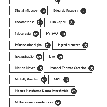
Digital influencer
Eduardo Sucupira
(3)
(2)
endometriose
Fino Capelli
(1)
(2)
fisioterapia
HVISAO
(2)
(2)
Influenciador digital
Ingred Menezes
(3)
(2)
lipoaspiração
Live
(2)
(2)
Maison Meyer
Manoel Thomaz Carneiro
(2)
(2)
Michelly Boechat
MKT
(3)
(4)
Mostra Plataforma Dança Intercâmbio
(2)
Mulheres empreendedoras
(2)