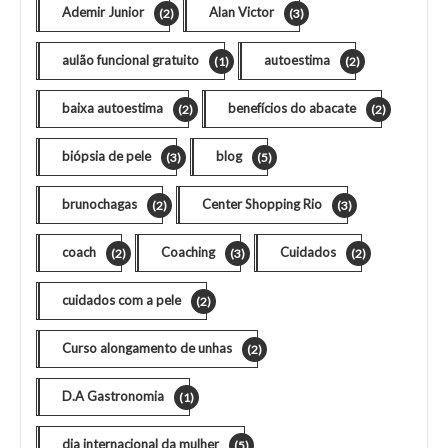
Ademir Junior
Alan Victor
(2)
(3)
aulão funcional gratuito
autoestima
(1)
(2)
baixa autoestima
benefícios do abacate
(2)
(2)
biópsia de pele
blog
(3)
(5)
brunochagas
Center Shopping Rio
(2)
(3)
coach
Coaching
Cuidados
(2)
(3)
(2)
cuidados com a pele
(2)
Curso alongamento de unhas
(2)
D.A Gastronomia
(1)
dia internacional da mulher
(5)