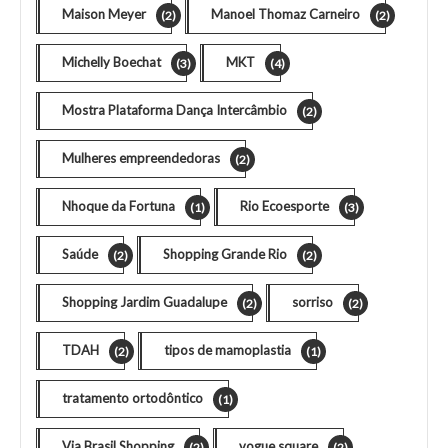
Maison Meyer
Manoel Thomaz Carneiro
(2)
(2)
Michelly Boechat
MKT
(3)
(4)
Mostra Plataforma Dança Intercâmbio
(2)
Mulheres empreendedoras
(2)
Nhoque da Fortuna
Rio Ecoesporte
(1)
(3)
Saúde
Shopping Grande Rio
(2)
(2)
Shopping Jardim Guadalupe
sorriso
(2)
(2)
TDAH
tipos de mamoplastia
(2)
(1)
tratamento ortodôntico
(1)
Via Brasil Shopping
vogue square
(2)
(2)