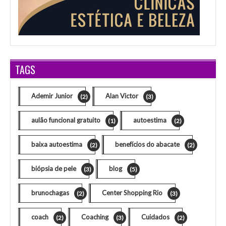
TAGS
Ademir Junior
Alan Victor
(2)
(3)
aulão funcional gratuito
autoestima
(1)
(2)
baixa autoestima
benefícios do abacate
(2)
(2)
biópsia de pele
blog
(3)
(5)
brunochagas
Center Shopping Rio
(2)
(3)
coach
Coaching
Cuidados
(2)
(3)
(2)