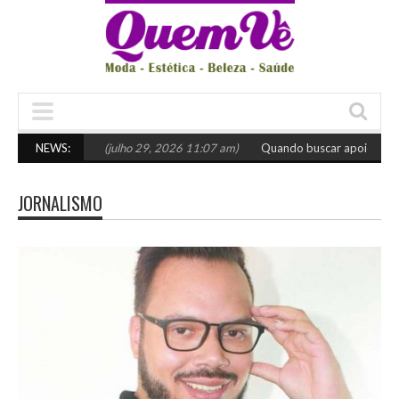
scolher o certo
NEWS:
(julho 29, 2026 11:07 am)
Quando buscar apoio especia
JORNALISMO