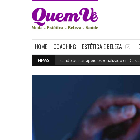
HOME
COACHING
ESTÉTICA E BELEZA
NEWS:
Quando buscar apoio especializado em Cascavel
(jul