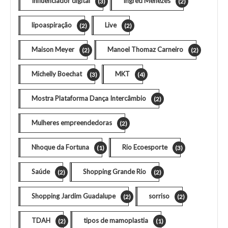
Influenciador digital
Ingred Menezes
(3)
(2)
lipoaspiração
Live
(2)
(2)
Maison Meyer
Manoel Thomaz Carneiro
(2)
(2)
Michelly Boechat
MKT
(3)
(4)
Mostra Plataforma Dança Intercâmbio
(2)
Mulheres empreendedoras
(2)
Nhoque da Fortuna
Rio Ecoesporte
(1)
(3)
Saúde
Shopping Grande Rio
(2)
(2)
Shopping Jardim Guadalupe
sorriso
(2)
(2)
TDAH
tipos de mamoplastia
(2)
(1)