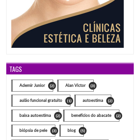
TAGS
Ademir Junior
Alan Victor
(2)
(3)
aulão funcional gratuito
autoestima
(1)
(2)
baixa autoestima
benefícios do abacate
(2)
(2)
biópsia de pele
blog
(3)
(5)