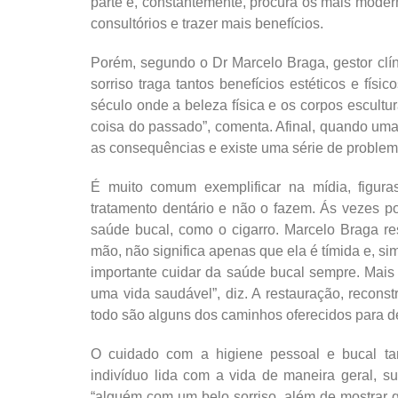
parte e, constantemente, procura os mais moder
consultórios e trazer mais benefícios.
Porém, segundo o Dr Marcelo Braga, gestor cl
sorriso traga tantos benefícios estéticos e fís
século onde a beleza física e os corpos escultu
coisa do passado”, comenta. Afinal, quando uma
as consequências e existe uma série de probl
É muito comum exemplificar na mídia, figu
tratamento dentário e não o fazem. Ás vezes po
saúde bucal, como o cigarro. Marcelo Braga r
mão, não significa apenas que ela é tímida e, sim
importante cuidar da saúde bucal sempre. Mais d
uma vida saudável”, diz. A restauração, recon
todo são alguns dos caminhos oferecidos para de
O cuidado com a higiene pessoal e bucal ta
indivíduo lida com a vida de maneira geral, s
“alguém com um belo sorriso, além de mostrar 