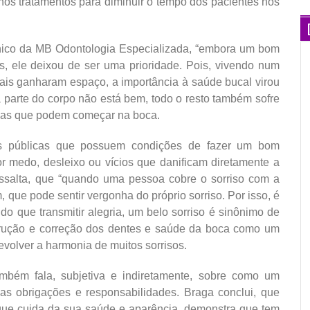
nos tratamentos para diminuir o tempo dos pacientes nos
ínico da MB Odontologia Especializada, “embora um bom
icos, ele deixou de ser uma prioridade. Pois, vivendo num
rais ganharam espaço, a importância à saúde bucal virou
 parte do corpo não está bem, todo o resto também sofre
emas que podem começar na boca.
ras públicas que possuem condições de fazer um bom
r medo, desleixo ou vícios que danificam diretamente a
essalta, que “quando uma pessoa cobre o sorriso com a
, que pode sentir vergonha do próprio sorriso. Por isso, é
o que transmitir alegria, um belo sorriso é sinônimo de
strução e correção dos dentes e saúde da boca como um
volver a harmonia de muitos sorrisos.
mbém fala, subjetiva e indiretamente, sobre como um
uas obrigações e responsabilidades. Braga conclui, que
que cuida da sua saúde e aparência, demonstra que tem