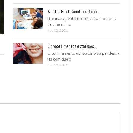
What is Root Canal Treatmen...
Like many dental procedures, root canal
treatment is a
nov 12, 2021
6 procedimentos estéticos ...
O confinamento obrigatório da pandemia
fez com que o
nov 10, 2021