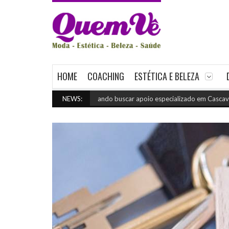
HOME
COACHING
ESTÉTICA E BELEZA
Quando buscar apoio especializado em Cascavel
NEWS:
(julho