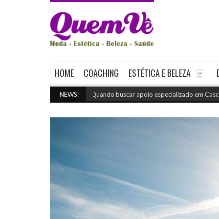
HOME
COACHING
ESTÉTICA E BELEZA
NEWS:
Quando buscar apoio especializado em Cascavel
(ju