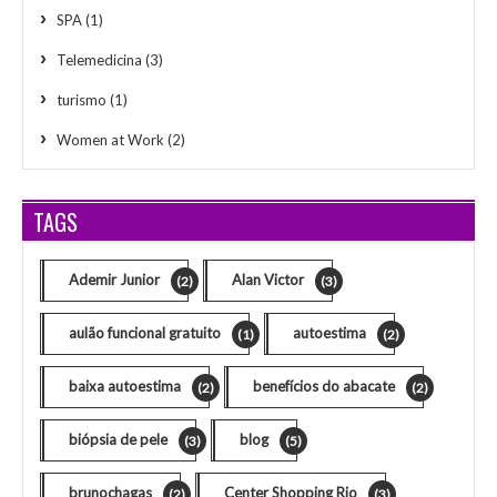
SPA
(1)
Telemedicina
(3)
turismo
(1)
Women at Work
(2)
TAGS
Ademir Junior
Alan Victor
(2)
(3)
aulão funcional gratuito
autoestima
(1)
(2)
baixa autoestima
benefícios do abacate
(2)
(2)
biópsia de pele
blog
(3)
(5)
brunochagas
Center Shopping Rio
(2)
(3)