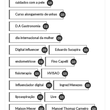
cuidados com a pele
(2)
Curso alongamento de unhas
(2)
D.A Gastronomia
(1)
dia internacional da mulher
(5)
Digital influencer
Eduardo Sucupira
(3)
(2)
endometriose
Fino Capelli
(1)
(2)
fisioterapia
HVISAO
(2)
(2)
Influenciador digital
Ingred Menezes
(3)
(2)
lipoaspiração
Live
(2)
(2)
Maison Meyer
Manoel Thomaz Carneiro
(2)
(2)