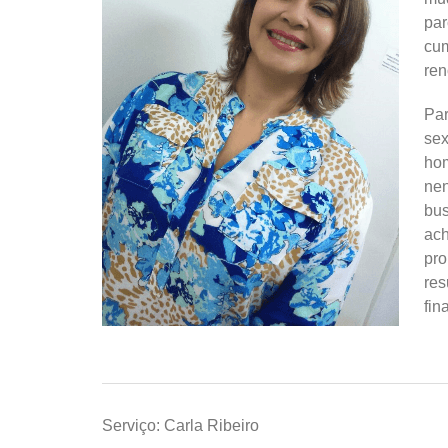
par
cum
ren
Par
sex
ho
ne
bu
ac
pr
res
fin
Serviço: Carla Ribeiro