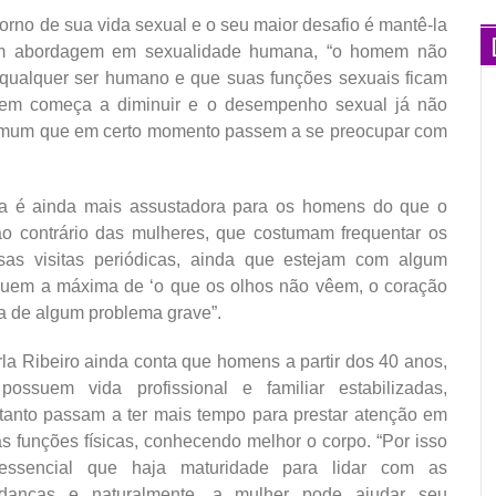
rno de sua vida sexual e o seu maior desafio é mantê-la
 com abordagem em sexualidade humana, “o homem não
 qualquer ser humano e que suas funções sexuais ficam
mem começa a diminuir e o desempenho sexual já não
comum que em certo momento passem a se preocupar com
cia é ainda mais assustadora para os homens do que o
ao contrário das mulheres, que costumam frequentar os
sas visitas periódicas, ainda que estejam com algum
uem a máxima de ‘o que os olhos não vêem, o coração
ia de algum problema grave”.
la Ribeiro ainda conta que homens a partir dos 40 anos,
possuem vida profissional e familiar estabilizadas,
tanto passam a ter mais tempo para prestar atenção em
s funções físicas, conhecendo melhor o corpo. “Por isso
essencial que haja maturidade para lidar com as
danças e naturalmente, a mulher pode ajudar seu