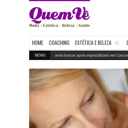
HOME
COACHING
ESTÉTICA E BELEZA
Quando buscar apoio especializado em Cascavel
NEWS:
(julho