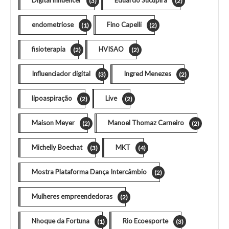
(3)
(2)
endometriose
Fino Capelli
(1)
(2)
fisioterapia
HVISAO
(2)
(2)
Influenciador digital
Ingred Menezes
(3)
(2)
lipoaspiração
Live
(2)
(2)
Maison Meyer
Manoel Thomaz Carneiro
(2)
(2)
Michelly Boechat
MKT
(3)
(4)
Mostra Plataforma Dança Intercâmbio
(2)
Mulheres empreendedoras
(2)
Nhoque da Fortuna
Rio Ecoesporte
(1)
(3)