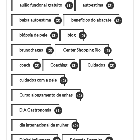
aulão funcional gratuito
autoestima
(1)
(2)
baixa autoestima
benefícios do abacate
(2)
(2)
biópsia de pele
blog
(3)
(5)
brunochagas
Center Shopping Rio
(2)
(3)
coach
Coaching
Cuidados
(2)
(3)
(2)
cuidados com a pele
(2)
Curso alongamento de unhas
(2)
D.A Gastronomia
(1)
dia internacional da mulher
(5)
Digital influencer
Eduardo Sucupira