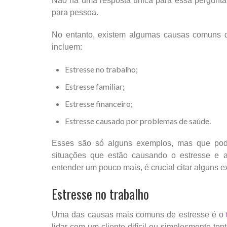
Não há uma resposta única para essa pergunta
para pessoa.
No entanto, existem algumas causas comuns d
incluem:
Estresse no trabalho;
Estresse familiar;
Estresse financeiro;
Estresse causado por problemas de saúde.
Esses são só alguns exemplos, mas que pod
situações que estão causando o estresse e as
entender um pouco mais, é crucial citar alguns 
Estresse no trabalho
Uma das causas mais comuns de estresse é o
lidar com um cliente difícil ou simplesmente te