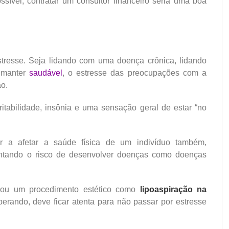
ssível, contratar um consultor financeiro seria uma boa
resse. Seja lidando com uma doença crônica, lidando
 manter
saudável
, o estresse das preocupações com a
o.
ritabilidade, insônia e uma sensação geral de estar “no
r a afetar a saúde física de um indivíduo também,
ntando o risco de desenvolver doenças como doenças
izou um procedimento estético como
lipoaspiração na
perando, deve ficar atenta para não passar por estresse