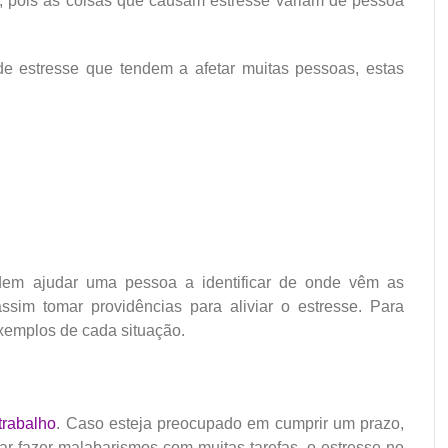
, pois as coisas que causam estresse variam de pessoa
e estresse que tendem a afetar muitas pessoas, estas
em ajudar uma pessoa a identificar de onde vêm as
sim tomar providências para aliviar o estresse. Para
exemplos de cada situação.
trabalho
. Caso esteja preocupado em cumprir um prazo,
ntar fazer malabarismos com muitas tarefas, o estresse no