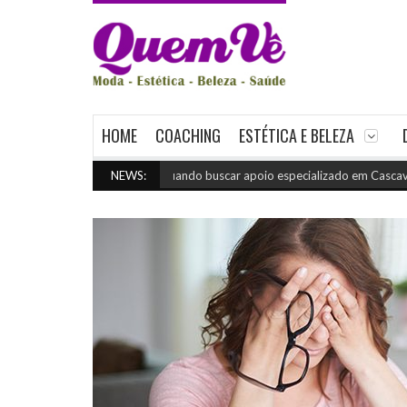
HOME
COACHING
ESTÉTICA E BELEZA
Quando buscar apoio especializado em Cascavel
NEWS:
(julho