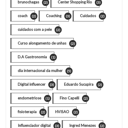
brunochagas
Center Shopping Rio
(2)
(3)
coach
Coaching
Cuidados
(2)
(3)
(2)
cuidados com a pele
(2)
Curso alongamento de unhas
(2)
D.A Gastronomia
(1)
dia internacional da mulher
(5)
Digital influencer
Eduardo Sucupira
(3)
(2)
endometriose
Fino Capelli
(1)
(2)
fisioterapia
HVISAO
(2)
(2)
Influenciador digital
Ingred Menezes
(3)
(2)