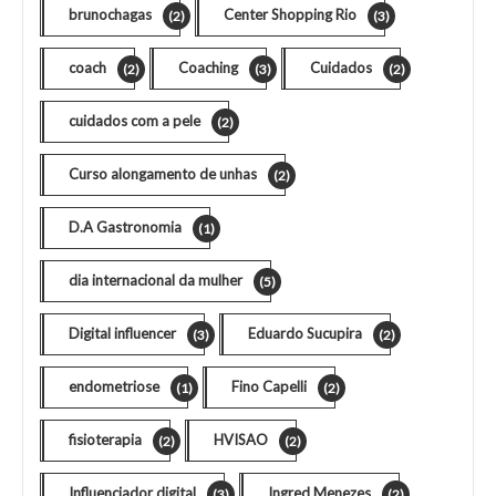
brunochagas
Center Shopping Rio
(2)
(3)
coach
Coaching
Cuidados
(2)
(3)
(2)
cuidados com a pele
(2)
Curso alongamento de unhas
(2)
D.A Gastronomia
(1)
dia internacional da mulher
(5)
Digital influencer
Eduardo Sucupira
(3)
(2)
endometriose
Fino Capelli
(1)
(2)
fisioterapia
HVISAO
(2)
(2)
Influenciador digital
Ingred Menezes
(3)
(2)