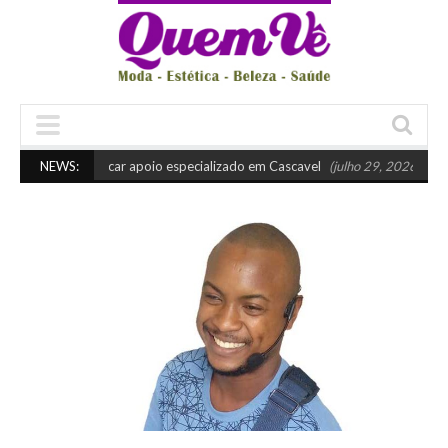
uando buscar apoio especializado em Cascavel
NEWS:
(julho 29, 2026 10:45 am)