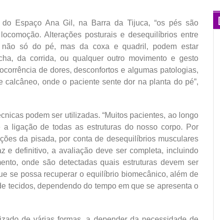
ia do Espaço Ana Gil, na Barra da Tijuca, “os pés são
locomoção. Alterações posturais e desequilíbrios entre
s não só do pé, mas da coxa e quadril, podem estar
ha, da corrida, ou qualquer outro movimento e gesto
ocorrência de dores, desconfortos e algumas patologias,
e calcâneo, onde o paciente sente dor na planta do pé”,
técnicas podem ser utilizadas. “Muitos pacientes, ao longo
a ligação de todas as estruturas do nosso corpo. Por
ções da pisada, por conta de desequilíbrios musculares
az e definitivo, a avaliação deve ser completa, incluindo
mento, onde são detectadas quais estruturas devem ser
ue se possa recuperar o equilíbrio biomecânico, além de
 de tecidos, dependendo do tempo em que se apresenta o
lizado de várias formas, a depender da necessidade de