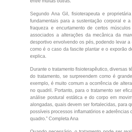
entre muitas outras.
Segundo Ana Gil, fisioterapeuta e proprietár
fundamentais para a sustentação corporal e a 
fraqueza e encurtamento de certos músculo
associados a alterações da mecânica da marc
desportivo envolvendo os pés, podendo levar a 
como é o caso da fascite plantar e o exporão d
explica.
Durante o tratamento fisioterapêutico, diversas 
do tratamento, se surpreendem como é grande 
exemplo, é muito comum a ocorrência de altera
no quadril. Portanto, para o tratamento ser efic
análise postural estática e do corpo em movi
alongadas, quais devem ser fortalecidas, para q
possíveis processos inflamatórios e aderências
quadro.” Completa Ana
Quando necessário, o tratamento pode ser rea