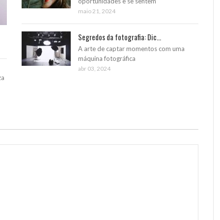
oportunidades e se sentem
maio 21, 2024
Segredos da fotografia: Dic...
A arte de captar momentos com uma
máquina fotográfica
abr 03, 2024
za