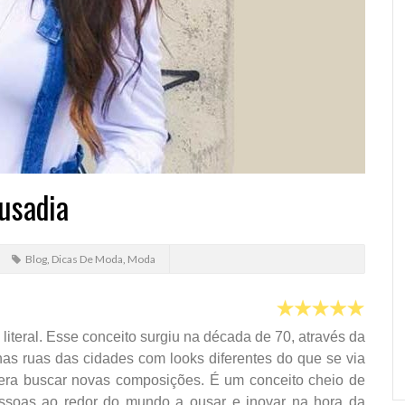
ousadia
Blog
,
Dicas De Moda
,
Moda
 literal. Esse conceito surgiu na década de 70, através da
s ruas das cidades com looks diferentes do que se via
era buscar novas composições. É um conceito cheio de
essoas ao redor do mundo a ousar e inovar na hora da