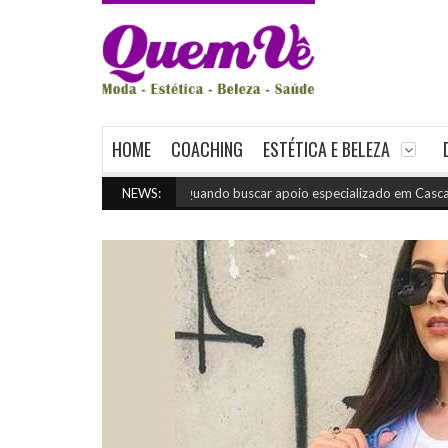
HOME
COACHING
ESTÉTICA E BELEZA
Quando buscar apoio especializado em Cascavel
NEWS:
(julho 