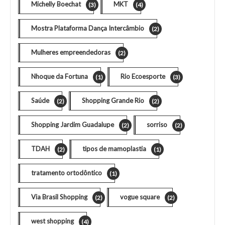
Michelly Boechat
MKT
(3)
(4)
Mostra Plataforma Dança Intercâmbio
(2)
Mulheres empreendedoras
(2)
Nhoque da Fortuna
Rio Ecoesporte
(1)
(3)
Saúde
Shopping Grande Rio
(2)
(2)
Shopping Jardim Guadalupe
sorriso
(2)
(2)
TDAH
tipos de mamoplastia
(2)
(1)
tratamento ortodôntico
(1)
Via Brasil Shopping
vogue square
(2)
(2)
west shopping
(4)