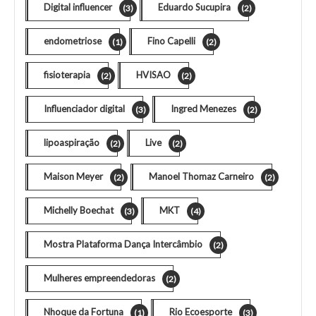
Digital influencer
Eduardo Sucupira
(3)
(2)
endometriose
Fino Capelli
(1)
(2)
fisioterapia
HVISAO
(2)
(2)
Influenciador digital
Ingred Menezes
(3)
(2)
lipoaspiração
Live
(2)
(2)
Maison Meyer
Manoel Thomaz Carneiro
(2)
(2)
Michelly Boechat
MKT
(3)
(4)
Mostra Plataforma Dança Intercâmbio
(2)
Mulheres empreendedoras
(2)
Nhoque da Fortuna
Rio Ecoesporte
(1)
(3)