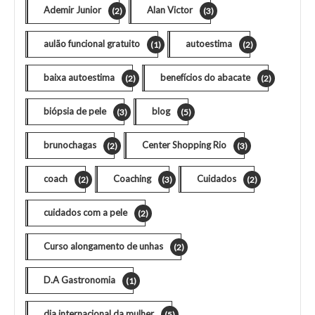
Ademir Junior
Alan Victor
(2)
(3)
aulão funcional gratuito
autoestima
(1)
(2)
baixa autoestima
benefícios do abacate
(2)
(2)
biópsia de pele
blog
(3)
(5)
brunochagas
Center Shopping Rio
(2)
(3)
coach
Coaching
Cuidados
(2)
(3)
(2)
cuidados com a pele
(2)
Curso alongamento de unhas
(2)
D.A Gastronomia
(1)
dia internacional da mulher
(5)