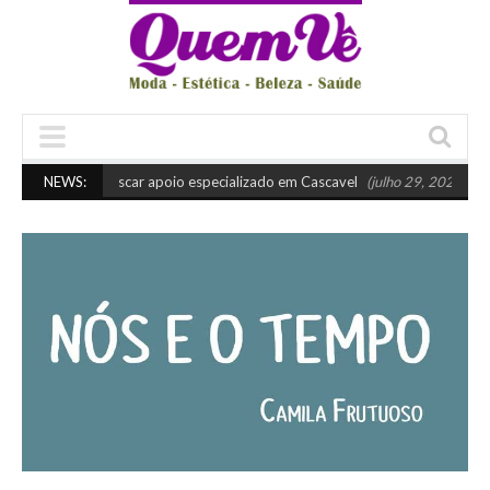
Quando buscar apoio especializado em Cascavel
NEWS:
(julho 29, 2026 10:45 am)