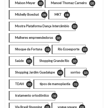
Maison Meyer
Manoel Thomaz Carneiro
(2)
(2)
Michelly Boechat
MKT
(3)
(4)
Mostra Plataforma Dança Intercâmbio
(2)
Mulheres empreendedoras
(2)
Nhoque da Fortuna
Rio Ecoesporte
(1)
(3)
Saúde
Shopping Grande Rio
(2)
(2)
Shopping Jardim Guadalupe
sorriso
(2)
(2)
TDAH
tipos de mamoplastia
(2)
(1)
tratamento ortodôntico
(1)
Via Brasil Shopping
vogue square
(2)
(2)