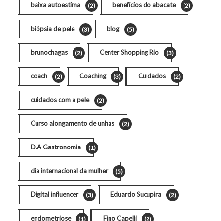
baixa autoestima
benefícios do abacate
(2)
(2)
biópsia de pele
blog
(3)
(5)
brunochagas
Center Shopping Rio
(2)
(3)
coach
Coaching
Cuidados
(2)
(3)
(2)
cuidados com a pele
(2)
Curso alongamento de unhas
(2)
D.A Gastronomia
(1)
dia internacional da mulher
(5)
Digital influencer
Eduardo Sucupira
(3)
(2)
endometriose
Fino Capelli
(1)
(2)