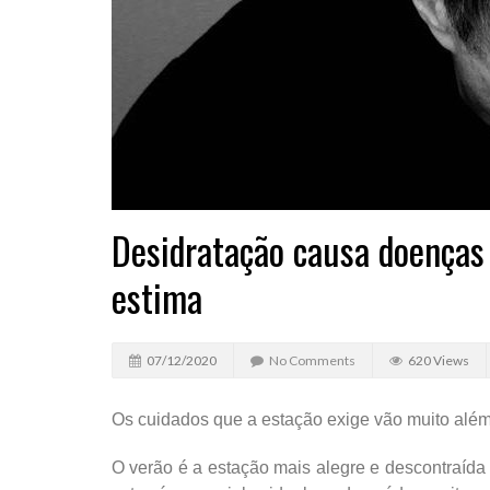
Desidratação causa doenças 
estima
07/12/2020
No Comments
620 Views
Os cuidados que a estação exige vão muito além de
O verão é a estação mais alegre e descontraída 