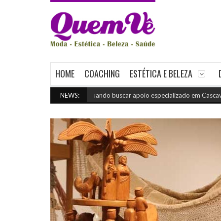
HOME
COACHING
ESTÉTICA E BELEZA
Quando buscar apoio especializado em Cascavel
NEWS:
(julho