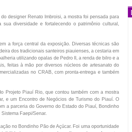
do designer Renato Imbroisi, a mostra foi pensada para
 sua diversidade e fortalecendo o patrimônio cultural,
uem a força central da exposição. Diversas técnicas são
ira dos tradicionais santeiros piauienses, a cestaria em
lheria utilizando opalas de Pedro II, a renda de bilro e a
ais, feitas à mão por diversos núcleos de artesanato do
comercializadas no CRAB, com pronta-entrega e também
 do Projeto Piauí Rio, que contou também com a mostra
car, e um Encontro de Negócios de Turismo do Piauí. O
com a parceria do Governo do Estado do Piauí, Bondinho
e Sistema Faepi/Senar.
a ação no Bondinho Pão de Açúcar. Foi uma oportunidade