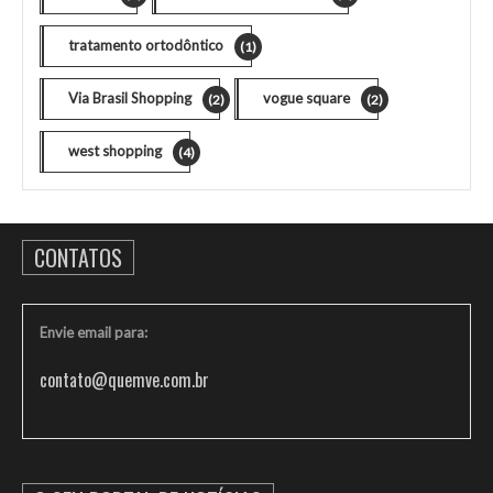
tratamento ortodôntico
(1)
Via Brasil Shopping
vogue square
(2)
(2)
west shopping
(4)
CONTATOS
Envie email para:
contato@quemve.com.br