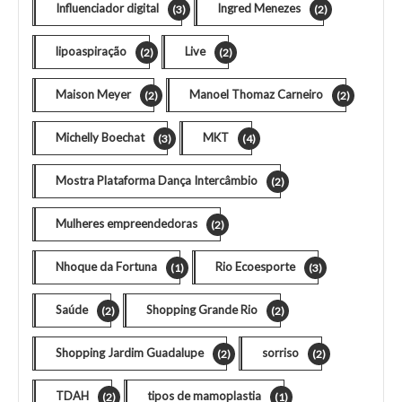
Influenciador digital
Ingred Menezes
(3)
(2)
lipoaspiração
Live
(2)
(2)
Maison Meyer
Manoel Thomaz Carneiro
(2)
(2)
Michelly Boechat
MKT
(3)
(4)
Mostra Plataforma Dança Intercâmbio
(2)
Mulheres empreendedoras
(2)
Nhoque da Fortuna
Rio Ecoesporte
(1)
(3)
Saúde
Shopping Grande Rio
(2)
(2)
Shopping Jardim Guadalupe
sorriso
(2)
(2)
TDAH
tipos de mamoplastia
(2)
(1)