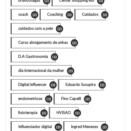
brunochagas
Center Shopping Rio
(2)
(3)
coach
Coaching
Cuidados
(2)
(3)
(2)
cuidados com a pele
(2)
Curso alongamento de unhas
(2)
D.A Gastronomia
(1)
dia internacional da mulher
(5)
Digital influencer
Eduardo Sucupira
(3)
(2)
endometriose
Fino Capelli
(1)
(2)
fisioterapia
HVISAO
(2)
(2)
Influenciador digital
Ingred Menezes
(3)
(2)