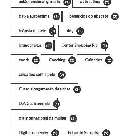
aulão funcional gratuito
autoestima
(1)
(2)
baixa autoestima
benefícios do abacate
(2)
(2)
biópsia de pele
blog
(3)
(5)
brunochagas
Center Shopping Rio
(2)
(3)
coach
Coaching
Cuidados
(2)
(3)
(2)
cuidados com a pele
(2)
Curso alongamento de unhas
(2)
D.A Gastronomia
(1)
dia internacional da mulher
(5)
Digital influencer
Eduardo Sucupira
(3)
(2)