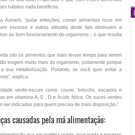
ses hábitos nada benéficos.
 Asinelli, “pular refeições, comer alimentos ricos em
s em excesso e outras atitudes deste tipo diminuem a
rios ao bom funcionamento do organismo -, o que resulta
gorda são os alimentos que mais levam tempo para serem
estão exigem muito mais do organismo, justamente porque
a sua metabolização. Portanto, se você quer evitar a
ves”, explica.
dade verde-escuro como: couve, brócolis, escarola e
as em vitamina A, E , D e Ácido fólico. Os sucos verdes
 ser indicados para quem precisa de mais disposição.”
enças causadas pela má alimentação:
limentação rica em matéria gorda, açucarada e excesso