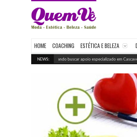
HOME
COACHING
ESTÉTICA E BELEZA
Quando buscar apoio especializado em Cascavel
NEWS:
(julho 