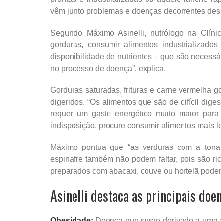
vêm junto problemas e doenças decorrentes des
Segundo Máximo Asinelli, nutrólogo na Clínica
gorduras, consumir alimentos industrializado
disponibilidade de nutrientes – que são necessá
no processo de doença”, explica.
Gorduras saturadas, frituras e carne vermelha 
digeridos. “Os alimentos que são de difícil dig
requer um gasto energético muito maior para 
indisposição, procure consumir alimentos mais le
Máximo pontua que “as verduras com a tonali
espinafre também não podem faltar, pois são ric
preparados com abacaxi, couve ou hortelã podem
Asinelli destaca as principais do
Obesidade:
Doença que surge derivado a uma a