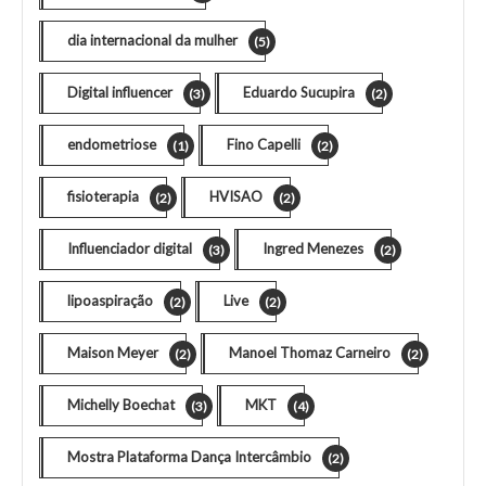
dia internacional da mulher
(5)
Digital influencer
Eduardo Sucupira
(3)
(2)
endometriose
Fino Capelli
(1)
(2)
fisioterapia
HVISAO
(2)
(2)
Influenciador digital
Ingred Menezes
(3)
(2)
lipoaspiração
Live
(2)
(2)
Maison Meyer
Manoel Thomaz Carneiro
(2)
(2)
Michelly Boechat
MKT
(3)
(4)
Mostra Plataforma Dança Intercâmbio
(2)