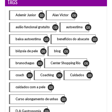
TAGS
Ademir Junior
Alan Victor
(2)
(3)
aulão funcional gratuito
autoestima
(1)
(2)
baixa autoestima
benefícios do abacate
(2)
(2)
biópsia de pele
blog
(3)
(5)
brunochagas
Center Shopping Rio
(2)
(3)
coach
Coaching
Cuidados
(2)
(3)
(2)
cuidados com a pele
(2)
Curso alongamento de unhas
(2)
D.A Gastronomia
(1)