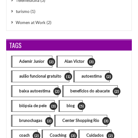
Telemedicina
(3)
turismo
(1)
Women at Work
(2)
TAGS
Ademir Junior
Alan Victor
(2)
(3)
aulão funcional gratuito
autoestima
(1)
(2)
baixa autoestima
benefícios do abacate
(2)
(2)
biópsia de pele
blog
(3)
(5)
brunochagas
Center Shopping Rio
(2)
(3)
coach
Coaching
Cuidados
(2)
(3)
(2)