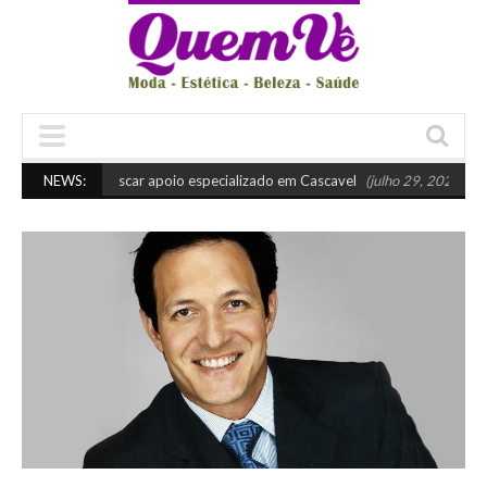
Quando buscar apoio especializado em Cascavel
NEWS:
(julho 29, 2026 10:45 am)