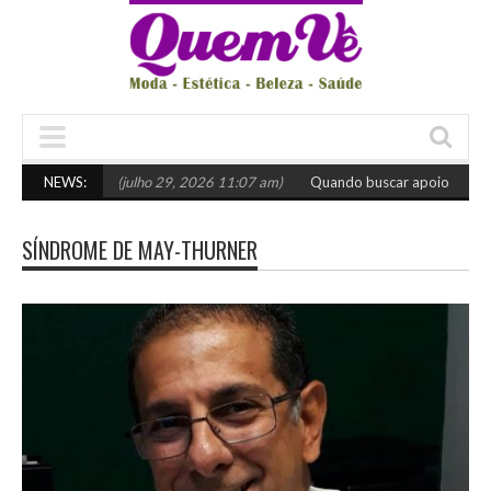
olher o certo
NEWS:
(julho 29, 2026 11:07 am)
Quando buscar apoio especiali
SÍNDROME DE MAY-THURNER