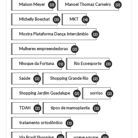
Maison Meyer
Manoel Thomaz Carneiro
(2)
(2)
Michelly Boechat
MKT
(3)
(4)
Mostra Plataforma Dança Intercâmbio
(2)
Mulheres empreendedoras
(2)
Nhoque da Fortuna
Rio Ecoesporte
(1)
(3)
Saúde
Shopping Grande Rio
(2)
(2)
Shopping Jardim Guadalupe
sorriso
(2)
(2)
TDAH
tipos de mamoplastia
(2)
(1)
tratamento ortodôntico
(1)
Via Brasil Shopping
vogue square
(2)
(2)