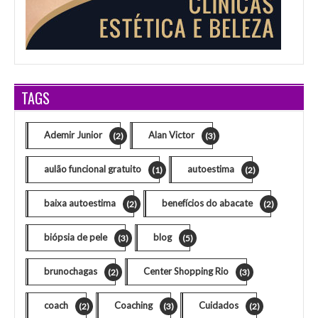
TAGS
Ademir Junior
Alan Victor
(2)
(3)
aulão funcional gratuito
autoestima
(1)
(2)
baixa autoestima
benefícios do abacate
(2)
(2)
biópsia de pele
blog
(3)
(5)
brunochagas
Center Shopping Rio
(2)
(3)
coach
Coaching
Cuidados
(2)
(3)
(2)