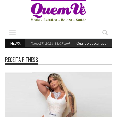
scolher o certo
NEWS:
(julho 29, 2026 11:07 am)
Quando buscar apoio especia
RECEITA FITNESS