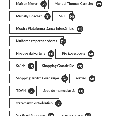
Maison Meyer
Manoel Thomaz Carneiro
(2)
(2)
Michelly Boechat
MKT
(3)
(4)
Mostra Plataforma Dança Intercâmbio
(2)
Mulheres empreendedoras
(2)
Nhoque da Fortuna
Rio Ecoesporte
(1)
(3)
Saúde
Shopping Grande Rio
(2)
(2)
Shopping Jardim Guadalupe
sorriso
(2)
(2)
TDAH
tipos de mamoplastia
(2)
(1)
tratamento ortodôntico
(1)
Via Brasil Shopping
vogue square
(2)
(2)