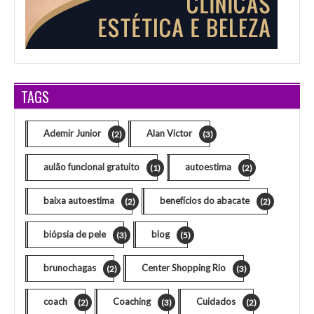
TAGS
Ademir Junior
Alan Victor
(2)
(3)
aulão funcional gratuito
autoestima
(1)
(2)
baixa autoestima
benefícios do abacate
(2)
(2)
biópsia de pele
blog
(3)
(5)
brunochagas
Center Shopping Rio
(2)
(3)
coach
Coaching
Cuidados
(2)
(3)
(2)