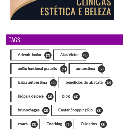
TAGS
Ademir Junior
Alan Victor
(2)
(3)
aulão funcional gratuito
autoestima
(1)
(2)
baixa autoestima
benefícios do abacate
(2)
(2)
biópsia de pele
blog
(3)
(5)
brunochagas
Center Shopping Rio
(2)
(3)
coach
Coaching
Cuidados
(2)
(3)
(2)