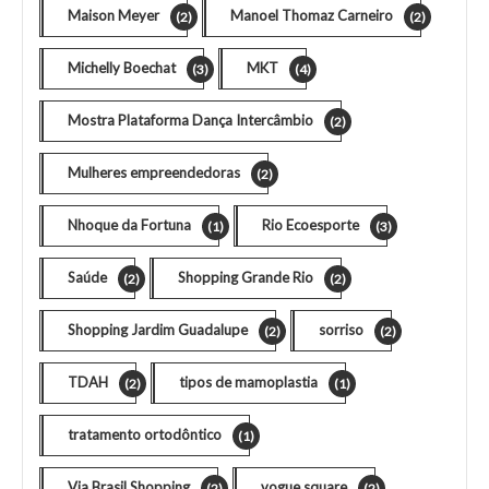
Maison Meyer
Manoel Thomaz Carneiro
(2)
(2)
Michelly Boechat
MKT
(3)
(4)
Mostra Plataforma Dança Intercâmbio
(2)
Mulheres empreendedoras
(2)
Nhoque da Fortuna
Rio Ecoesporte
(1)
(3)
Saúde
Shopping Grande Rio
(2)
(2)
Shopping Jardim Guadalupe
sorriso
(2)
(2)
TDAH
tipos de mamoplastia
(2)
(1)
tratamento ortodôntico
(1)
Via Brasil Shopping
vogue square
(2)
(2)