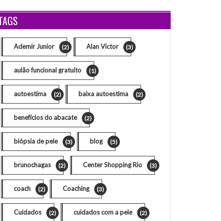
TAGS
Ademir Junior
Alan Victor
(2)
(3)
aulão funcional gratuito
(1)
autoestima
baixa autoestima
(2)
(2)
benefícios do abacate
(2)
biópsia de pele
blog
(3)
(5)
brunochagas
Center Shopping Rio
(2)
(3)
coach
Coaching
(2)
(3)
Cuidados
cuidados com a pele
(2)
(2)