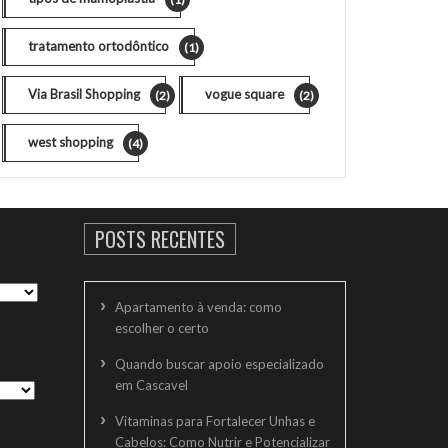
tratamento ortodôntico
(1)
Via Brasil Shopping
vogue square
(2)
(2)
west shopping
(4)
POSTS RECENTES
Apartamento à venda: como
escolher o certo
Quando buscar apoio especializado
em Cascavel
Vitaminas para Fortalecer Unhas e
Cabelos: Como Nutrir e Potencializar