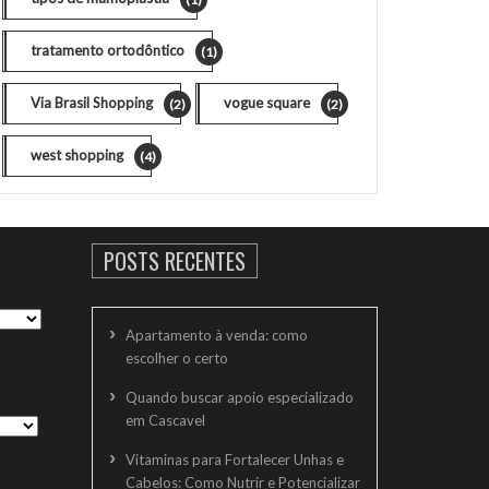
tratamento ortodôntico
(1)
Via Brasil Shopping
vogue square
(2)
(2)
west shopping
(4)
POSTS RECENTES
Apartamento à venda: como
escolher o certo
Quando buscar apoio especializado
em Cascavel
Vitaminas para Fortalecer Unhas e
Cabelos: Como Nutrir e Potencializar