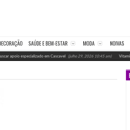
DECORAÇÃO
SAÚDE E BEM-ESTAR
MODA
NOIVAS
apoio especializado em Cascavel
(julho 29, 2026 10:45 am)
Vitaminas p