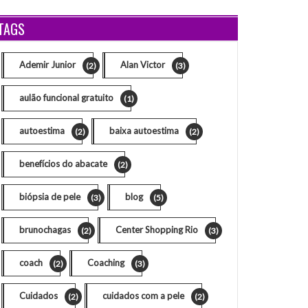
TAGS
Ademir Junior
Alan Victor
(2)
(3)
aulão funcional gratuito
(1)
autoestima
baixa autoestima
(2)
(2)
benefícios do abacate
(2)
biópsia de pele
blog
(3)
(5)
brunochagas
Center Shopping Rio
(2)
(3)
coach
Coaching
(2)
(3)
Cuidados
cuidados com a pele
(2)
(2)