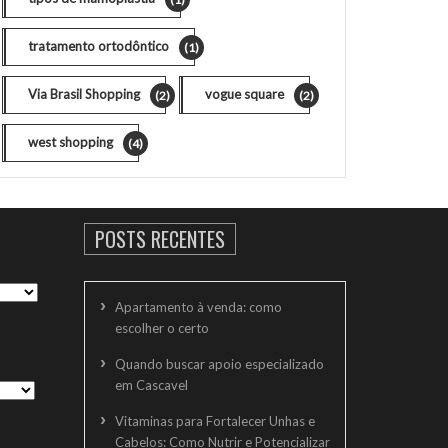
tratamento ortodôntico
(1)
Via Brasil Shopping
vogue square
(2)
(2)
west shopping
(4)
POSTS RECENTES
Apartamento à venda: como
escolher o certo
Quando buscar apoio especializado
em Cascavel
Vitaminas para Fortalecer Unhas e
Cabelos: Como Nutrir e Potencializar