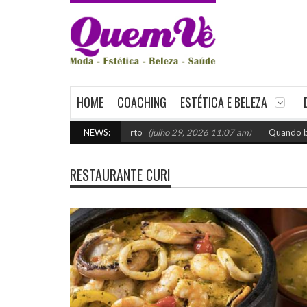
HOME
COACHING
ESTÉTICA E BELEZA
venda: como escolher o certo
NEWS:
(julho 29, 2026 11:07 am)
Quando buscar 
RESTAURANTE CURI