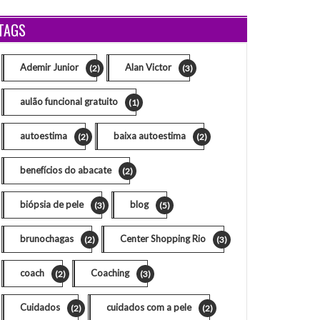
TAGS
Ademir Junior
Alan Victor
(2)
(3)
aulão funcional gratuito
(1)
autoestima
baixa autoestima
(2)
(2)
benefícios do abacate
(2)
biópsia de pele
blog
(3)
(5)
brunochagas
Center Shopping Rio
(2)
(3)
coach
Coaching
(2)
(3)
Cuidados
cuidados com a pele
(2)
(2)