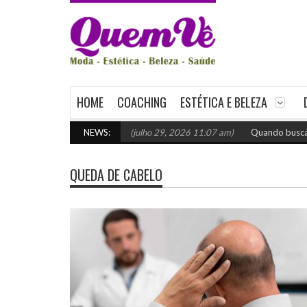
HOME
COACHING
ESTÉTICA E BELEZA
a: como escolher o certo
NEWS:
(julho 29, 2026 11:07 am)
Quando buscar apoi
QUEDA DE CABELO