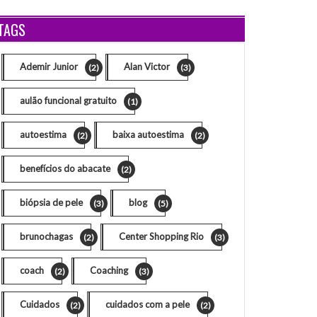
TAGS
Ademir Junior
Alan Victor
(2)
(3)
aulão funcional gratuito
(1)
autoestima
baixa autoestima
(2)
(2)
benefícios do abacate
(2)
biópsia de pele
blog
(3)
(5)
brunochagas
Center Shopping Rio
(2)
(3)
coach
Coaching
(2)
(3)
Cuidados
cuidados com a pele
(2)
(2)