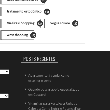
tratamento ortodôntico
(1)
Via Brasil Shopping
vogue square
(2)
(2)
west shopping
(4)
POSTS RECENTES
Apartamento à venda: como
escolher o certo
Quando buscar apoio especializado
em Cascavel
Vitaminas para Fortalecer Unhas e
Cabelos: Como Nutrir e Potencializar