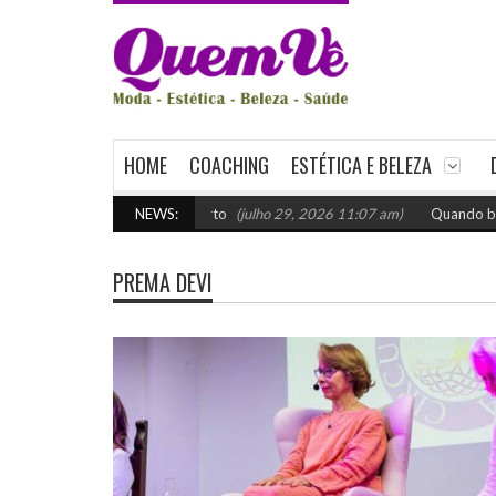
HOME
COACHING
ESTÉTICA E BELEZA
venda: como escolher o certo
NEWS:
(julho 29, 2026 11:07 am)
Quando buscar 
PREMA DEVI