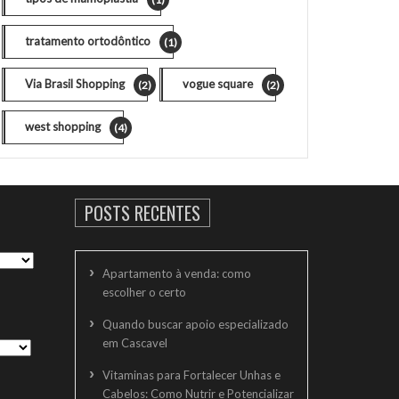
tratamento ortodôntico
(1)
Via Brasil Shopping
vogue square
(2)
(2)
west shopping
(4)
POSTS RECENTES
Apartamento à venda: como
escolher o certo
Quando buscar apoio especializado
em Cascavel
Vitaminas para Fortalecer Unhas e
Cabelos: Como Nutrir e Potencializar