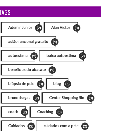
TAGS
Ademir Junior
Alan Victor
(2)
(3)
aulão funcional gratuito
(1)
autoestima
baixa autoestima
(2)
(2)
benefícios do abacate
(2)
biópsia de pele
blog
(3)
(5)
brunochagas
Center Shopping Rio
(2)
(3)
coach
Coaching
(2)
(3)
Cuidados
cuidados com a pele
(2)
(2)