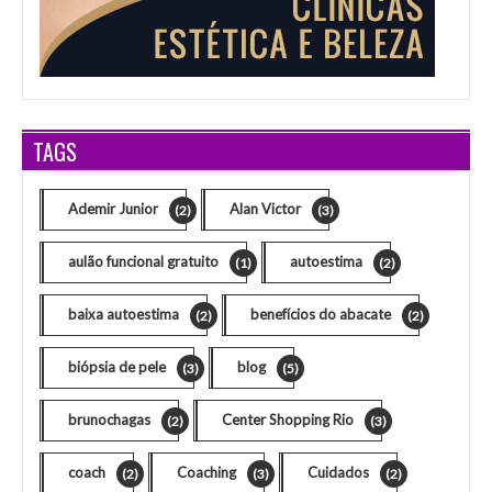
TAGS
Ademir Junior
Alan Victor
(2)
(3)
aulão funcional gratuito
autoestima
(1)
(2)
baixa autoestima
benefícios do abacate
(2)
(2)
biópsia de pele
blog
(3)
(5)
brunochagas
Center Shopping Rio
(2)
(3)
coach
Coaching
Cuidados
(2)
(3)
(2)