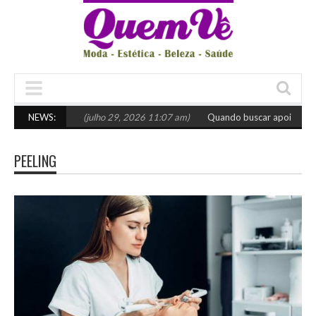
scolher o certo
NEWS:
(julho 29, 2026 11:07 am)
Quando buscar apoio especia
PEELING