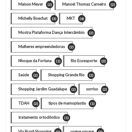
Maison Meyer
Manoel Thomaz Carneiro
(2)
(2)
Michelly Boechat
MKT
(3)
(4)
Mostra Plataforma Dança Intercâmbio
(2)
Mulheres empreendedoras
(2)
Nhoque da Fortuna
Rio Ecoesporte
(1)
(3)
Saúde
Shopping Grande Rio
(2)
(2)
Shopping Jardim Guadalupe
sorriso
(2)
(2)
TDAH
tipos de mamoplastia
(2)
(1)
tratamento ortodôntico
(1)
Via Brasil Shopping
vogue square
(2)
(2)