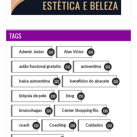
TAGS
Ademir Junior
Alan Victor
(2)
(3)
aulão funcional gratuito
autoestima
(1)
(2)
baixa autoestima
benefícios do abacate
(2)
(2)
biópsia de pele
blog
(3)
(5)
brunochagas
Center Shopping Rio
(2)
(3)
coach
Coaching
Cuidados
(2)
(3)
(2)