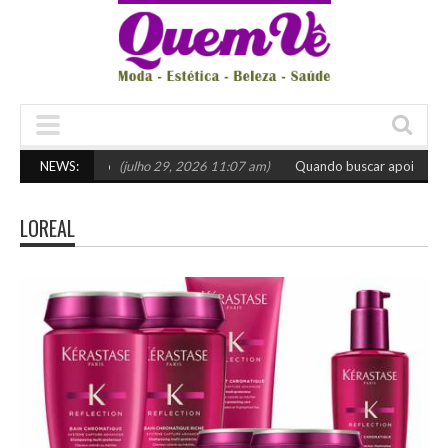
scolher o certo
NEWS:
(julho 29, 2026 11:07 am)
Quando buscar apoio especia
LOREAL