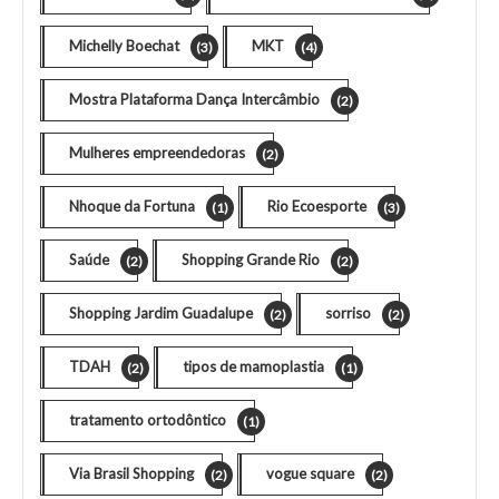
Michelly Boechat
MKT
(3)
(4)
Mostra Plataforma Dança Intercâmbio
(2)
Mulheres empreendedoras
(2)
Nhoque da Fortuna
Rio Ecoesporte
(1)
(3)
Saúde
Shopping Grande Rio
(2)
(2)
Shopping Jardim Guadalupe
sorriso
(2)
(2)
TDAH
tipos de mamoplastia
(2)
(1)
tratamento ortodôntico
(1)
Via Brasil Shopping
vogue square
(2)
(2)