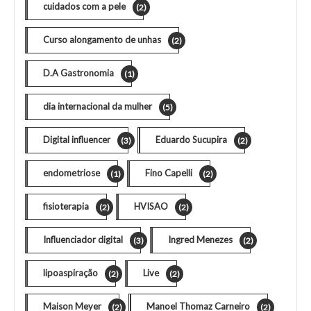
cuidados com a pele
(2)
Curso alongamento de unhas
(2)
D.A Gastronomia
(1)
dia internacional da mulher
(5)
Digital influencer
Eduardo Sucupira
(3)
(2)
endometriose
Fino Capelli
(1)
(2)
fisioterapia
HVISAO
(2)
(2)
Influenciador digital
Ingred Menezes
(3)
(2)
lipoaspiração
Live
(2)
(2)
Maison Meyer
Manoel Thomaz Carneiro
(2)
(2)