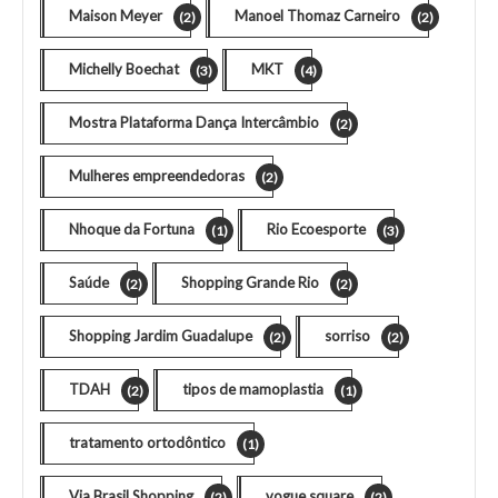
Maison Meyer
Manoel Thomaz Carneiro
(2)
(2)
Michelly Boechat
MKT
(3)
(4)
Mostra Plataforma Dança Intercâmbio
(2)
Mulheres empreendedoras
(2)
Nhoque da Fortuna
Rio Ecoesporte
(1)
(3)
Saúde
Shopping Grande Rio
(2)
(2)
Shopping Jardim Guadalupe
sorriso
(2)
(2)
TDAH
tipos de mamoplastia
(2)
(1)
tratamento ortodôntico
(1)
Via Brasil Shopping
vogue square
(2)
(2)