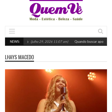
escolher o certo
NEWS:
(julho 29, 2026 11:07 am)
Quando buscar apoio especi
LHAYS MACEDO