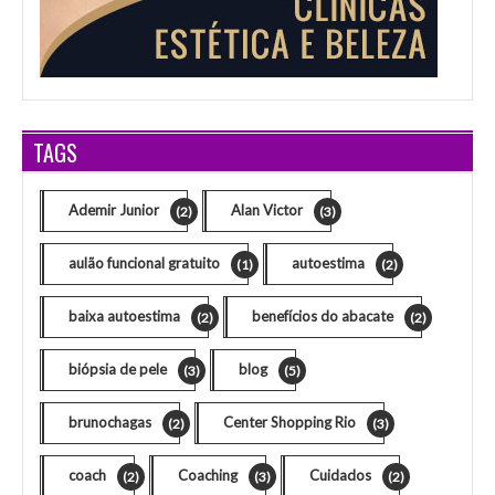
TAGS
Ademir Junior
Alan Victor
(2)
(3)
aulão funcional gratuito
autoestima
(1)
(2)
baixa autoestima
benefícios do abacate
(2)
(2)
biópsia de pele
blog
(3)
(5)
brunochagas
Center Shopping Rio
(2)
(3)
coach
Coaching
Cuidados
(2)
(3)
(2)