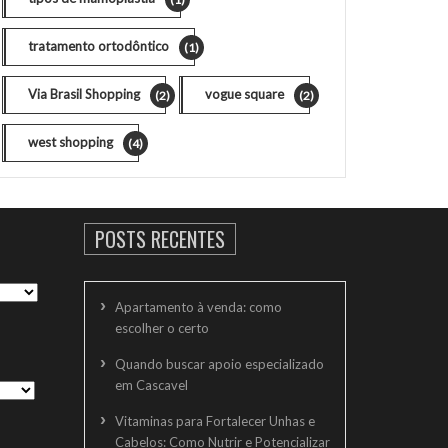
tratamento ortodôntico
(1)
Via Brasil Shopping
vogue square
(2)
(2)
west shopping
(4)
POSTS RECENTES
Apartamento à venda: como
escolher o certo
Quando buscar apoio especializado
em Cascavel
Vitaminas para Fortalecer Unhas e
Cabelos: Como Nutrir e Potencializar