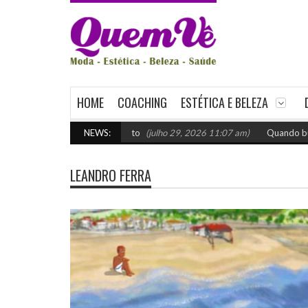
HOME
COACHING
ESTÉTICA E BELEZA
venda: como escolher o certo
NEWS:
(julho 29, 2026 11:07 am)
Quando buscar 
LEANDRO FERRA