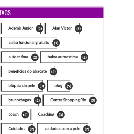
TAGS
Ademir Junior
Alan Victor
(2)
(3)
aulão funcional gratuito
(1)
autoestima
baixa autoestima
(2)
(2)
benefícios do abacate
(2)
biópsia de pele
blog
(3)
(5)
brunochagas
Center Shopping Rio
(2)
(3)
coach
Coaching
(2)
(3)
Cuidados
cuidados com a pele
(2)
(2)