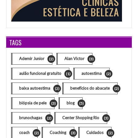
TAGS
Ademir Junior
Alan Victor
(2)
(3)
aulão funcional gratuito
autoestima
(1)
(2)
baixa autoestima
benefícios do abacate
(2)
(2)
biópsia de pele
blog
(3)
(5)
brunochagas
Center Shopping Rio
(2)
(3)
coach
Coaching
Cuidados
(2)
(3)
(2)