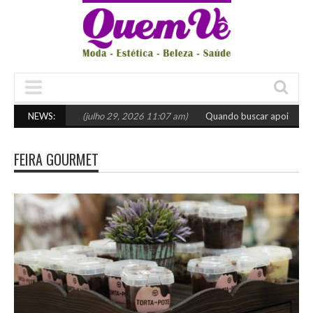
scolher o certo
NEWS:
(julho 29, 2026 11:07 am)
Quando buscar apoio especia
FEIRA GOURMET