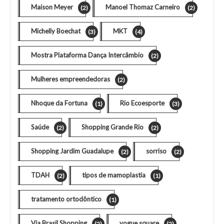
Maison Meyer
Manoel Thomaz Carneiro
(2)
(2)
Michelly Boechat
MKT
(3)
(4)
Mostra Plataforma Dança Intercâmbio
(2)
Mulheres empreendedoras
(2)
Nhoque da Fortuna
Rio Ecoesporte
(1)
(3)
Saúde
Shopping Grande Rio
(2)
(2)
Shopping Jardim Guadalupe
sorriso
(2)
(2)
TDAH
tipos de mamoplastia
(2)
(1)
tratamento ortodôntico
(1)
Via Brasil Shopping
vogue square
(2)
(2)