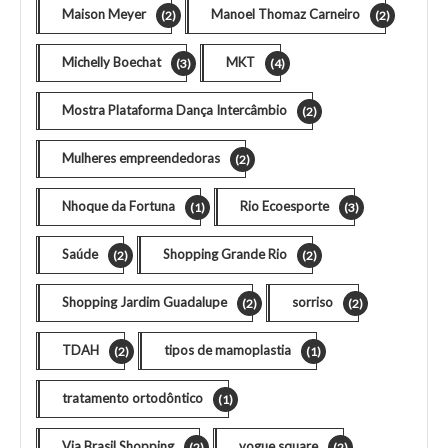
Maison Meyer
Manoel Thomaz Carneiro
(2)
(2)
Michelly Boechat
MKT
(3)
(4)
Mostra Plataforma Dança Intercâmbio
(2)
Mulheres empreendedoras
(2)
Nhoque da Fortuna
Rio Ecoesporte
(1)
(3)
Saúde
Shopping Grande Rio
(2)
(2)
Shopping Jardim Guadalupe
sorriso
(2)
(2)
TDAH
tipos de mamoplastia
(2)
(1)
tratamento ortodôntico
(1)
Via Brasil Shopping
vogue square
(2)
(2)