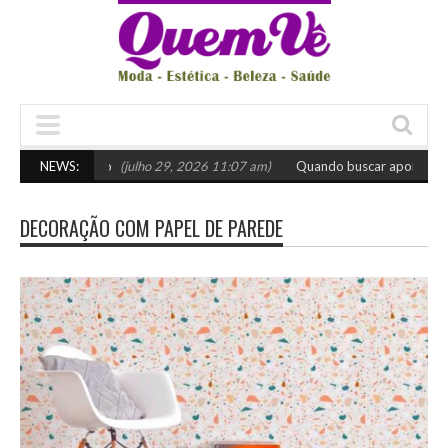
scolher o certo
NEWS:
(julho 29, 2026 11:07 am)
Quando buscar apoio especia
DECORAÇÃO COM PAPEL DE PAREDE