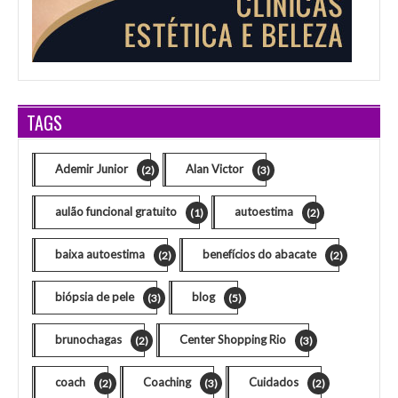
TAGS
Ademir Junior
Alan Victor
(2)
(3)
aulão funcional gratuito
autoestima
(1)
(2)
baixa autoestima
benefícios do abacate
(2)
(2)
biópsia de pele
blog
(3)
(5)
brunochagas
Center Shopping Rio
(2)
(3)
coach
Coaching
Cuidados
(2)
(3)
(2)